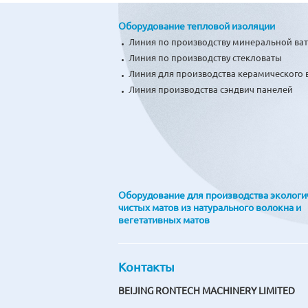
промышленности, в холодильных камерах,
Оборудование тепловой изоляции
Мы также предоставляем линии производ
Линия по производству минеральной ва
плёнки, гипсокартона, машины производс
Линия по производству стекловаты
машины производства пластиковых труб и
Линия для производства керамического 
доступные цены на нашу продукцию. Так
Линия производства сэндвич панелей
В процессе производства машин минеральн
проводим комплексную проверку качества
производства. Вот почему наши продукты
Мы предприняли множество шагов в нап
управления сетями и оптимизации ресурс
Оборудование для производства экологи
местными поставщиками сырья и материа
чистых матов из натурального волокна и
расположение в городе Чжочжоу в провин
вегетативных матов
удобной транспортировке.
Комплексное обслуживание клиента явля
Контакты
гарантией качества. Как только оборудо
BEIJING RONTECH MACHINERY LIMITED
обучение персонала. Система техническо