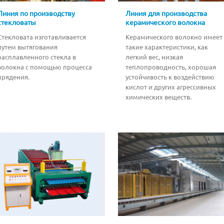
Линия по производству
Линия для производства
стекловаты
керамического волокна
Стекловата изготавливается
Керамического волокно имеет
путем вытягования
такие характеристики, как
расплавленного стекла в
легкий вес, низкая
волокна с помощью процесса
теплопроводность, хорошая
прядения.
устойчивость к воздействию
кислот и других агрессивных
химических веществ.