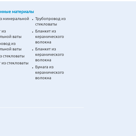
нные материалы
 битуминизированной полиэтиленовой
из минеральной
Трубопровод из
оротной стрелой, формовочные машины,
стекловаты
 нам обеспечить прекрасное качество,
 из
Бланкет из
а внутреннем и международном рынках.
льной ваты
керамического
волокна
ровод из
трогой системе управления качеством, и
льной ваты
Бланкет из
чить 100% качество и скорость
керамического
з стекловаты
волокна
едитована ISO9001:2000.
 из стекловаты
Бумага из
керамического
 мы используем передовые системы
волокна
лись отношения сотрудничества с
м ценам. Кроме того, наше
 ресурсам, низкой стоимости земли и
ии RONTECH поставляется с годичной
уги, как монтаж, тестирование и
ляются по запросу.