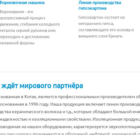
Формовочная машина
Линия производства
гипсокартона
Формование - это
Гипсокартон состоит из
прогрессивный процесс
негорючего гипса,
движения, сгибания холодного
составляющего его основу и
металла серией рулонов или
внешнего слоя бумаги.
переходом к достижению
желаемой формы.
 ждёт мирового партнёра
нованная в Китае, является профессиональным производителем о
основанная в 1996 году. Наша продукция включает линии производ
дства керамического волокна и т.д., которые обладают большой ем
надежностью и изоляционными свойствами. Изоляционная продукци
оизводимая на нашем оборудовании, характеризуется звукопоглощ
ому они широко применяются в оборонной, нефтяной, химической, 